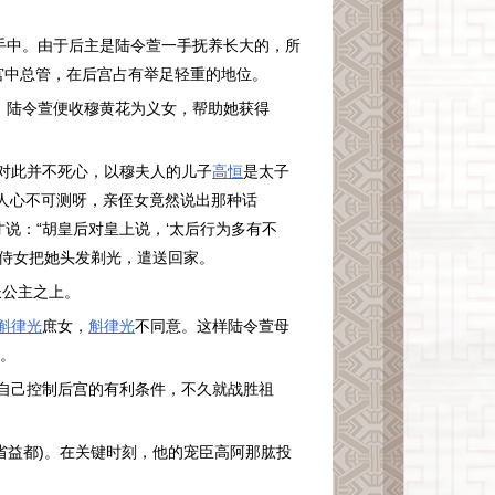
手中。由于后主是陆令萱一手抚养长大的，所
宫中总管，在后宫占有举足轻重的地位。
，陆令萱便收穆黄花为义女，帮助她获得
对此并不死心，以穆夫人的儿子
高恒
是太子
人心不可测呀，亲侄女竟然说出那种话
说：“胡皇后对皇上说，‘太后行为多有不
命侍女把她头发剃光，遣送回家。
长公主之上。
斛律光
庶女，
斛律光
不同意。这样陆令萱母
。
自己控制后宫的有利条件，不久就战胜祖
。
省益都
)
。在关键时刻，他的宠臣高阿那肱投