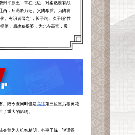
，袭封平原王，常在北边，对柔然屡有战
辽西，后遇赦乃还。父陆希质。为陆睿
俊。有识者薄之”；长子珣。次子瑾“性
骆提婆，后改穆提婆，为北齐高官，母
君。陆令萱同时也是
高纬
第三位皇后穆黄花
产生了重大的影响。
陆令萱为人机智精明，办事干练，说话得