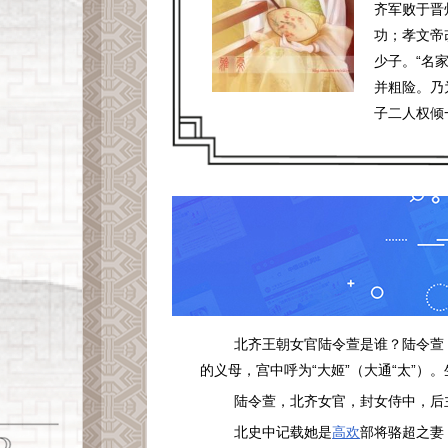
齐军败于晋
功；孝文帝
少子。“名
并粗险。乃
子二人权倾
北齐王朝女官陆令萱是谁？陆令萱
的义母，宫中呼为“大姬”（大通“太”
陆令萱，北齐女官，封女侍中，后
北史中记载她是
高欢
部将骆超之妻