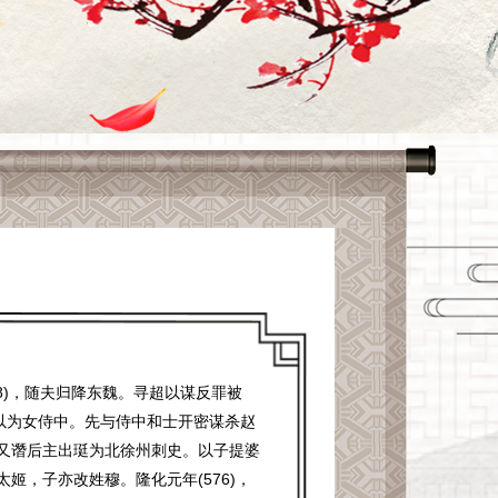
8)，随夫归降东魏。寻超以谋反罪被
以为女侍中。先与侍中和士开密谋杀赵
又谮后主出珽为北徐州刺史。以子提婆
，子亦改姓穆。隆化元年(576)，