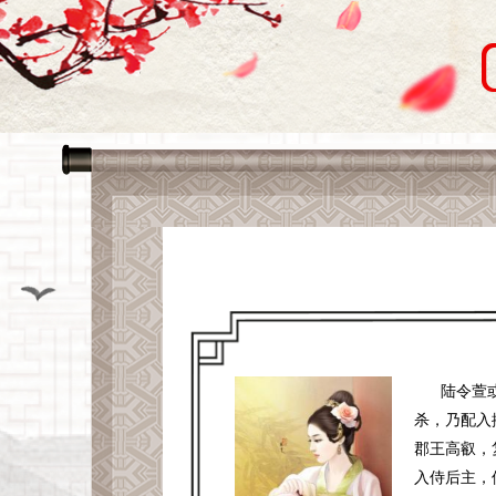
陆令萱
杀，乃配入
郡王高叡，
入侍后主，