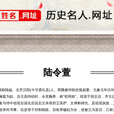
陆令萱
或称陆媪。北齐汉阳(今甘肃礼县)人。西魏秦州刺史骆超妻。元象元年(53
掖庭为奴。后主高纬幼时，令其鞠养，称“乾阿妳”。得宠于胡太后，齐主
复与侍中祖珽合谋先后说后主杀琅邪王高俨、太傅斛律光。及祖珽执政，
使录尚书事。自是母子控制朝政。后收养穆妃为女，使被立为皇后，己称太姬